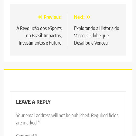
Post
Previous:
Next:
navigation
A Revolução dos eSports
Explorando a História do
no Brasil: Impactos,
Vasco: O Clube que
Investimentos e Futuro
Desafiou e Venceu
LEAVE A REPLY
Your email address will not be published.
Required fields
are marked
*