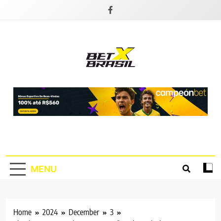
Skip
to
content
BetXBrasil
BetXBrasil, teu Site de apostas online!
MENU
Home
2024
December
3