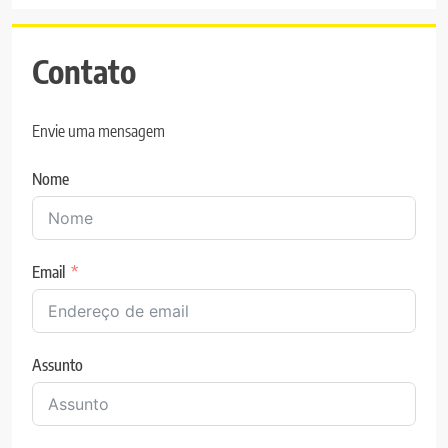
Contato
Envie uma mensagem
Nome
Email
Assunto