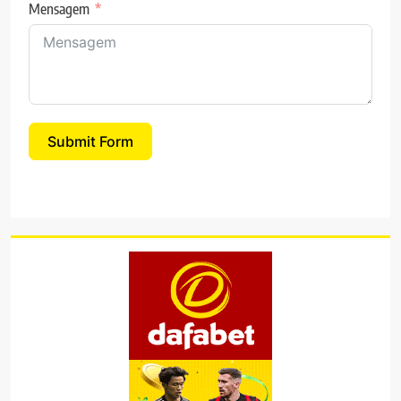
Mensagem
Submit Form