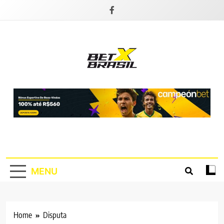
Skip
to
content
BetXBrasil
BetXBrasil, teu Site de apostas online!
MENU
Home
Disputa