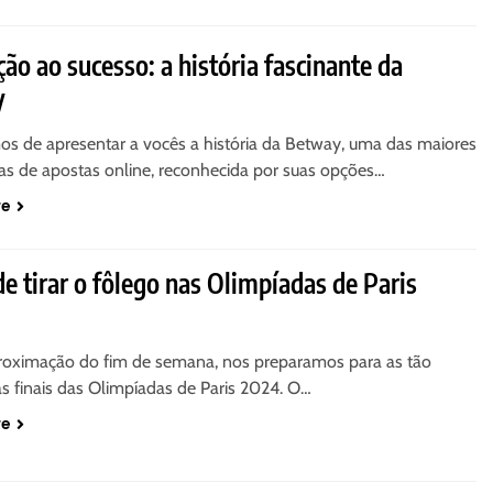
ção ao sucesso: a história fascinante da
y
os de apresentar a vocês a história da Betway, uma das maiores
as de apostas online, reconhecida por suas opções…
re
de tirar o fôlego nas Olimpíadas de Paris
oximação do fim de semana, nos preparamos para as tão
s finais das Olimpíadas de Paris 2024. O…
re