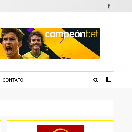
CONTATO