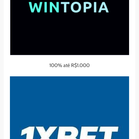
100% até R$1.000