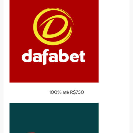
100% até R$750