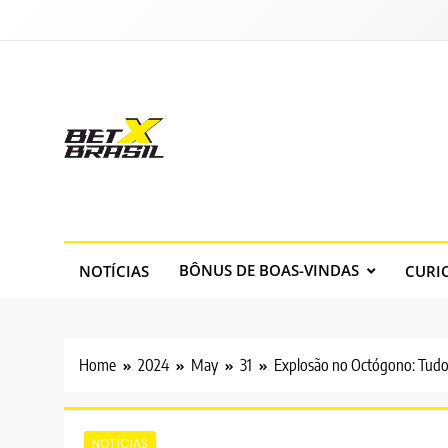
Skip
to
content
BetXBrasil
BetXBrasil, teu Site de apostas online!
BÔNUS DE BOAS-VINDAS
NOTÍCIAS
CURI
Home
2024
May
31
Explosão no Octógono: Tudo
NOTÍCIAS