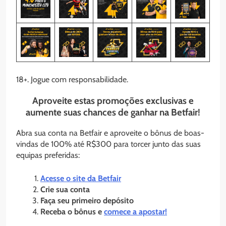
18+. Jogue com responsabilidade.
Aproveite estas promoções exclusivas e
aumente suas chances de ganhar na Betfair!
Abra sua conta na Betfair e aproveite o bônus de boas-
vindas de 100% até R$300 para torcer junto das suas
equipas preferidas:
Acesse o site da Betfair
Crie sua conta
Faça seu primeiro depósito
Receba o bônus e
comece a apostar!