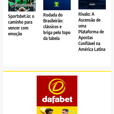
Rivalo: A
Rodada do
Sportsbet.io: o
Ascensão de
Brasileirão:
caminho para
uma
clássicos e
vencer com
Plataforma de
briga pelo topo
emoção
Apostas
da tabela
Confiável na
América Latina