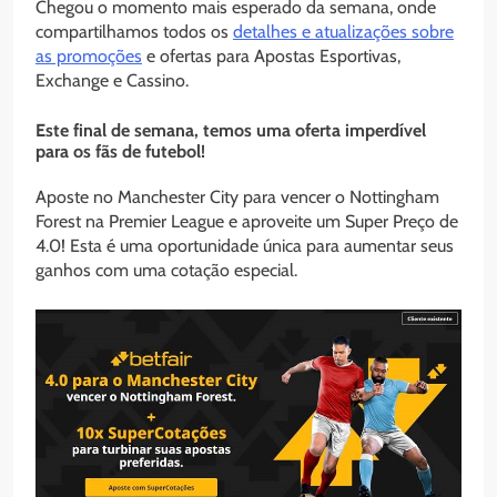
Chegou o momento mais esperado da semana, onde
compartilhamos todos os
detalhes e atualizações sobre
as promoções
e ofertas para Apostas Esportivas,
Exchange e Cassino.
Este final de semana, temos uma oferta imperdível
para os fãs de futebol!
Aposte no Manchester City para vencer o Nottingham
Forest na Premier League e aproveite um Super Preço de
4.0! Esta é uma oportunidade única para aumentar seus
ganhos com uma cotação especial.