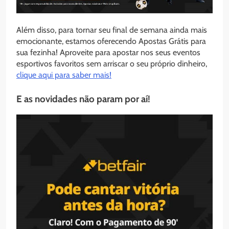
Além disso, para tornar seu final de semana ainda mais
emocionante, estamos oferecendo Apostas Grátis para
sua fezinha! Aproveite para apostar nos seus eventos
esportivos favoritos sem arriscar o seu próprio dinheiro,
clique aqui para saber mais!
E as novidades não param por aí!