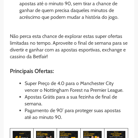
apostas até o minuto 90, sem tirar a chance de
ganhar de quem precisa daqueles minutos de
acréscimo que podem mudar a história do jogo.
Não perca esta chance de explorar estas super ofertas
limitadas no tempo. Aproveite o final de semana para se
divertir e ganhar com as apostas esportivas, exchange e
cassino da Betfair!
Principais Ofertas:
Super Preço de 4.0 para o Manchester City
vencer o Nottingham Forest na Premier League.
Apostas Grátis para a sua fezinha de final de
semana.
Pagamento de 90’ para proteger suas apostas
até ao minuto 90.