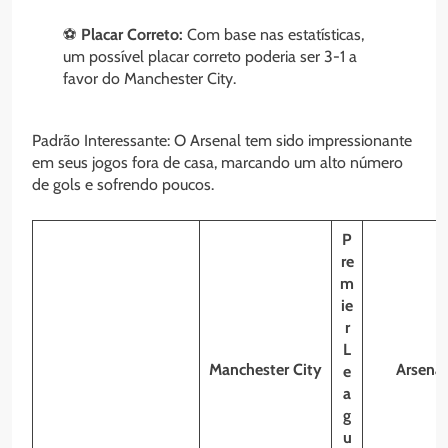
⚽
Placar Correto:
Com base nas estatísticas,
um possível placar correto poderia ser 3-1 a
favor do Manchester City.
Padrão Interessante: O Arsenal tem sido impressionante
em seus jogos fora de casa, marcando um alto número
de gols e sofrendo poucos.
P
re
m
ie
r
L
Manchester City
Arsenal
e
a
g
u