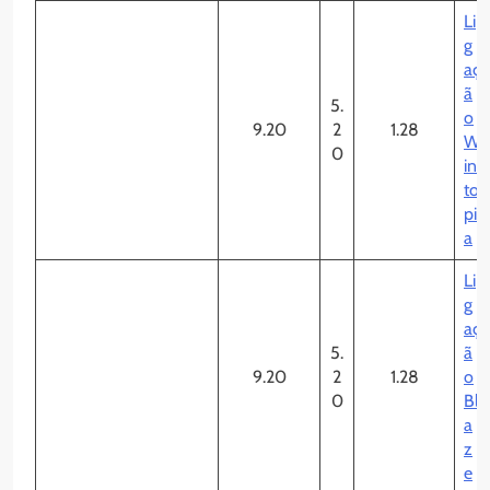
Li
g
aç
ã
5.
o
9.20
2
1.28
W
0
in
to
pi
a
Li
g
aç
5.
ã
9.20
2
1.28
o
0
Bl
a
z
e