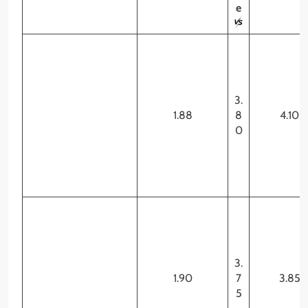
e
3.
1.88
8
4.10
0
3.
1.90
7
3.85
5