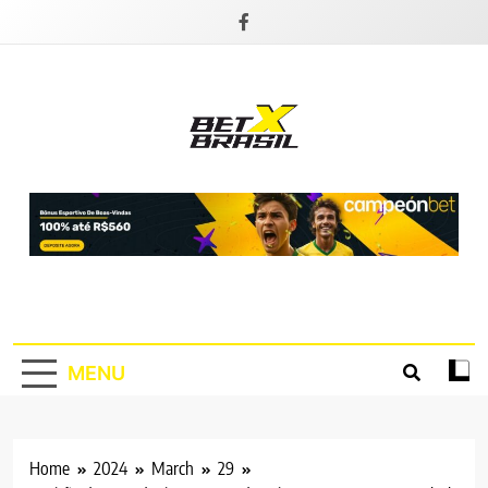
Skip
to
content
BetXBrasil
BetXBrasil, teu Site de apostas online!
MENU
Home
2024
March
29