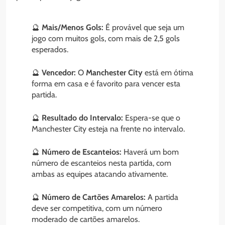
🔮
Mais/Menos Gols:
É provável que seja um
jogo com muitos gols, com mais de 2,5 gols
esperados.
🔮
Vencedor:
O
Manchester City
está em ótima
forma em casa e é favorito para vencer esta
partida.
🔮
Resultado do Intervalo:
Espera-se que o
Manchester City esteja na frente no intervalo.
🔮
Número de Escanteios:
Haverá um bom
número de escanteios nesta partida, com
ambas as equipes atacando ativamente.
🔮
Número de Cartões Amarelos:
A partida
deve ser competitiva, com um número
moderado de cartões amarelos.