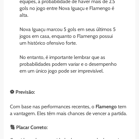
equipes, a probabilidade de haver mais de 2.5
gols no jogo entre Nova Iguaçu e Flamengo é
alta.
Nova Iguaçu marcou 5 gols em seus últimos 5
jogos em casa, enquanto o Flamengo possui
um histórico ofensivo forte.
No entanto, é importante lembrar que as
probabilidades podem variar e o desempenho
em um único jogo pode ser imprevisível.
⚽ Previsão:
Com base nas performances recentes, o
Flamengo
tem
a vantagem. Eles têm mais chances de vencer a partida.
🔢 Placar Correto: