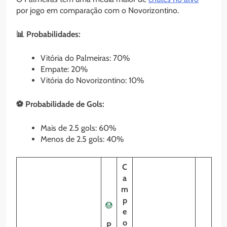
por jogo em comparação com o Novorizontino.
📊 Probabilidades:
Vitória do Palmeiras: 70%
Empate: 20%
Vitória do Novorizontino: 10%
⚽ Probabilidade de Gols:
Mais de 2.5 gols: 60%
Menos de 2.5 gols: 40%
C
a
m
p
e
o
P