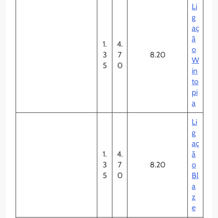
Li
g
aç
ã
1.
4.
o
3
7
8.20
W
5
0
in
to
pi
a
Li
g
aç
1.
4.
ã
3
7
8.20
o
5
0
Bl
a
z
e