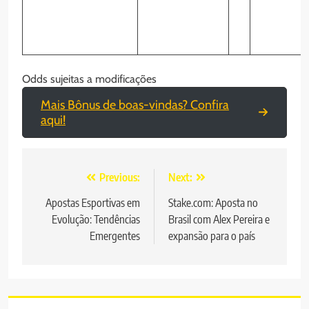
Odds sujeitas a modificações
Mais Bônus de boas-vindas? Confira
aqui!
Post
Previous:
Next:
navigation
Apostas Esportivas em
Stake.com: Aposta no
Evolução: Tendências
Brasil com Alex Pereira e
Emergentes
expansão para o país