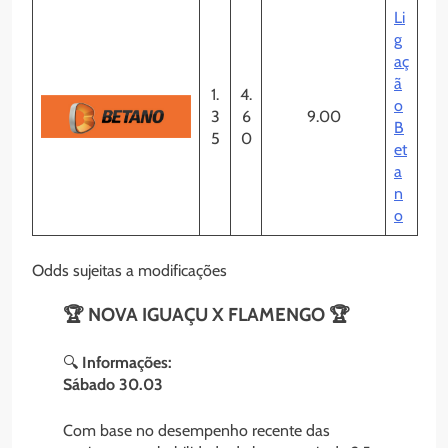
Li
g
aç
ã
1.
4.
o
3
6
9.00
B
5
0
et
a
n
o
Odds sujeitas a modificações
🏆 NOVA IGUAÇU X FLAMENGO 🏆
🔍
Informações:
Sábado 30.03
Com base no desempenho recente das