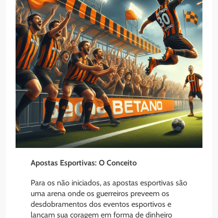
Apostas Esportivas: O Conceito
Para os não iniciados, as apostas esportivas são
uma arena onde os guerreiros preveem os
desdobramentos dos eventos esportivos e
lançam sua coragem em forma de dinheiro