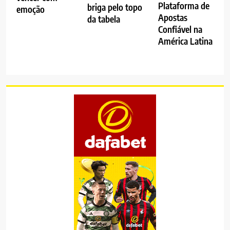
Plataforma de
briga pelo topo
emoção
Apostas
da tabela
Confiável na
América Latina